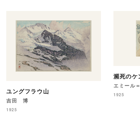
瀕死のケ
エミール
ユングフラウ山
1925
吉田 博
1925