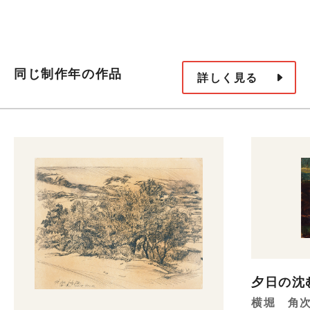
同じ制作年の作品
詳しく見る
夕日の沈
横堀 角