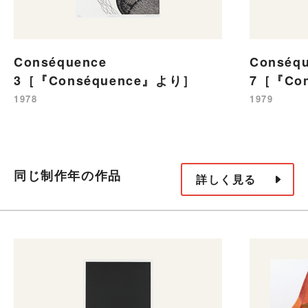
Conséquence
Conséq
3［『Conséquence』より］
7［『Co
1978
1979
同じ制作年の作品
詳しく見る