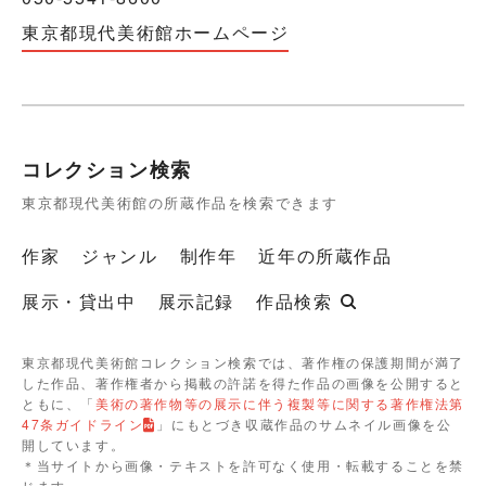
東京都現代美術館ホームページ
コレクション検索
東京都現代美術館の所蔵作品を検索できます
作家
ジャンル
制作年
近年の所蔵作品
展示・貸出中
展示記録
作品検索
東京都現代美術館コレクション検索では、著作権の保護期間が満了
した作品、著作権者から掲載の許諾を得た作品の画像を公開すると
ともに、「
美術の著作物等の展示に伴う複製等に関する著作権法第
47条ガイドライン
」にもとづき収蔵作品のサムネイル画像を公
開しています。
＊当サイトから画像・テキストを許可なく使用・転載することを禁
じます。