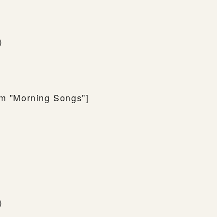
下）
om "Morning Songs"]
下）