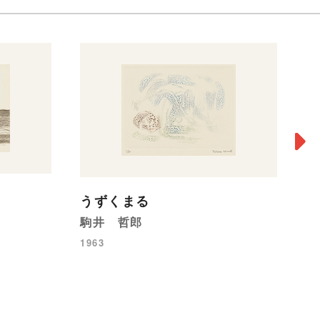
］
うずくまる
駒井 哲郎
1963
［
曽
19