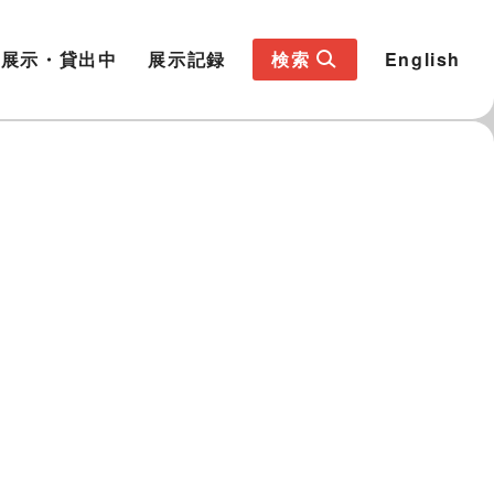
展示・貸出中
展示記録
検索
English