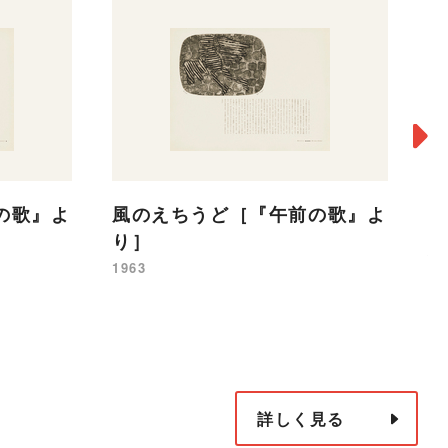
の歌』よ
風のえちうど［『午前の歌』よ
り］
ふ
1963
19
詳しく見る