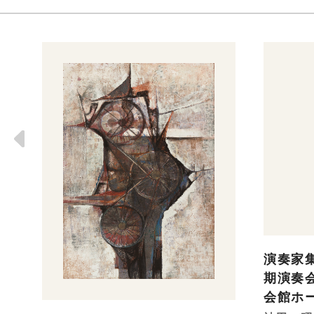
演奏家集団
期演奏会 
会館ホ