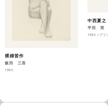
中西夏之
平田 実
1963（プリ
裸婦習作
飯田 三吾
1963