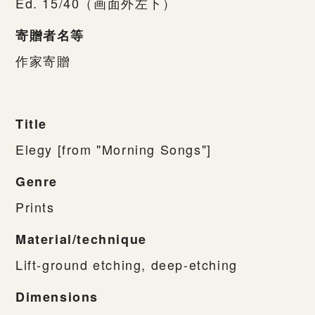
Ed. 15/40（画面外左下）
寄贈者名等
作家寄贈
Title
Elegy [from "Morning Songs"]
Genre
Prints
Material/technique
Lift-ground etching, deep-etching
Dimensions