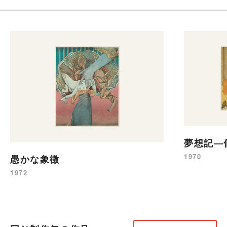
夢想記—
1970
愚かな象徴
1972