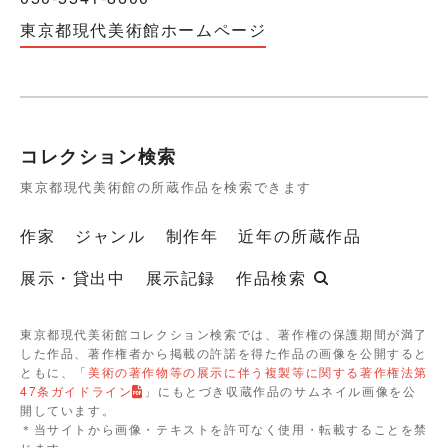
東京都現代美術館ホームページ
コレクション検索
東京都現代美術館の所蔵作品を検索できます
作家
ジャンル
制作年
近年の所蔵作品
展示・貸出中
展示記録
作品検索
東京都現代美術館コレクション検索では、著作権の保護期間が満了
した作品、著作権者から掲載の許諾を得た作品の画像を公開すると
ともに、「
美術の著作物等の展示に伴う複製等に関する著作権法第
47条ガイドライン
」にもとづき収蔵作品のサムネイル画像を公
開しています。
＊当サイトから画像・テキストを許可なく使用・転載することを禁
じます。