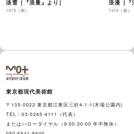
淡雪［『浪曼』より］
浪漫［『
1978（刷）
1978（刷）
東京都現代美術館
〒135-0022 東京都江東区三好4-1-1(木場公園内)
TEL：03-5245-4111（代表）
またはハローダイヤル（9:00-20:00 年中無休）
050-5541-8600