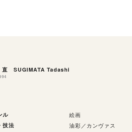
直 SUGIMATA Tadashi
994
ンル
絵画
・技法
油彩／カンヴァス