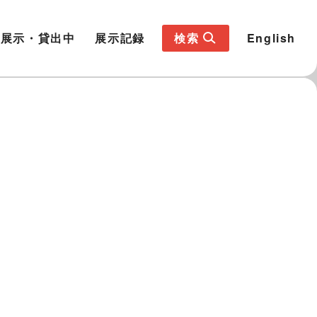
展示・貸出中
展示記録
検索
English