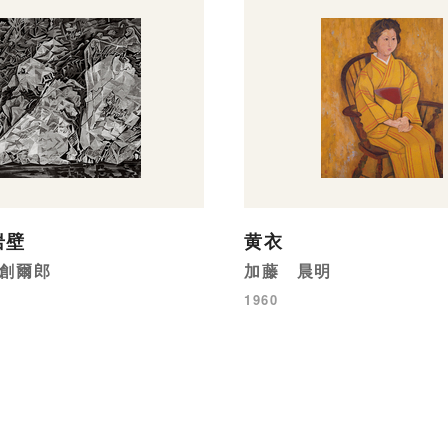
岩壁
黄衣
創爾郎
加藤 晨明
1960