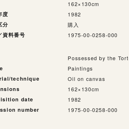
162×130cm
年度
1982
区分
購入
／資料番号
1975-00-0258-000
Possessed by the Tort
e
Paintings
rial/technique
Oil on canvas
nsions
162×130cm
isition date
1982
ssion number
1975-00-0258-000