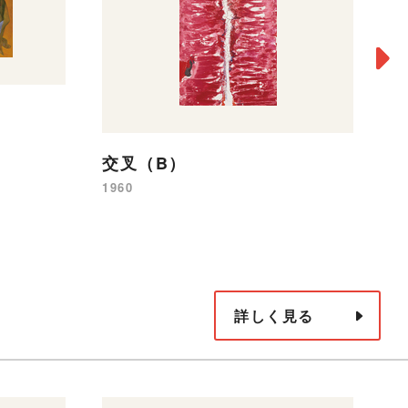
涸
19
交叉（B）
1960
詳しく見る