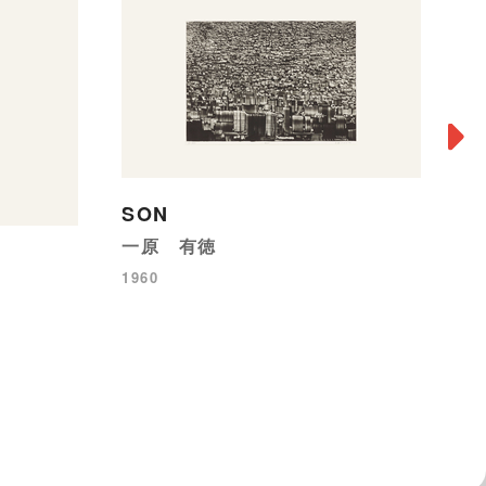
SON
一原 有徳
愛
1960
深
19