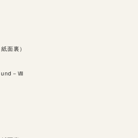
下、紙面裏）
round－Ⅷ