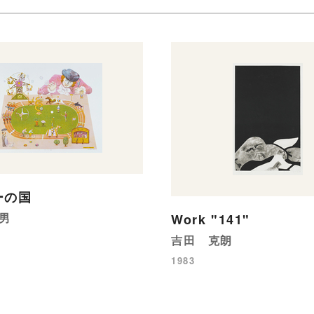
ーの国
男
Work "141"
吉田 克朗
1983