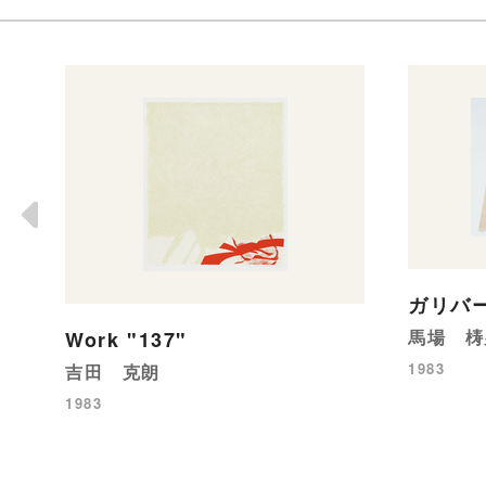
ガリバ
馬場 梼
Work "137"
1983
吉田 克朗
1983