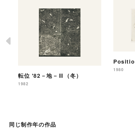
Posit
1980
転位 '82－地－Ⅲ（冬）
1982
同じ制作年の作品