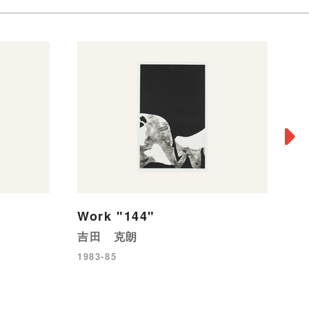
Work "144"
ド
吉田 克朗
浜
1983-85
19