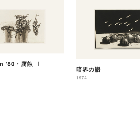
ion '80・腐蝕 Ⅰ
暗界の譜
1974