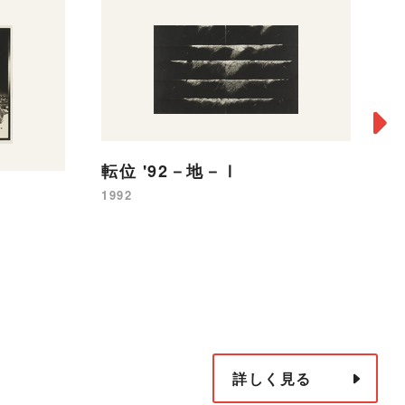
転位 '92－地－Ⅰ
1992
転
19
詳しく見る