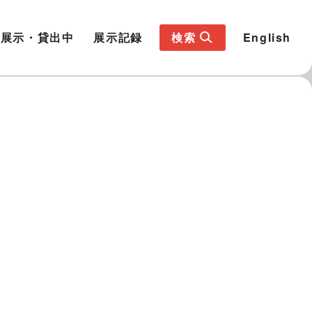
展示・貸出中
展示記録
検索
English