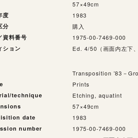
57×49cm
年度
1983
区分
購入
／資料番号
1975-00-7469-000
ィション
Ed. 4/50（画面内左
Transposition '83－G
e
Prints
rial/technique
Etching, aquatint
nsions
57×49cm
isition date
1983
ssion number
1975-00-7469-000