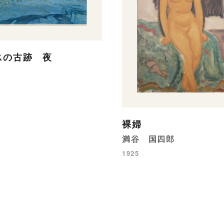
スの古跡 夜
裸婦
満谷 国四郎
1925