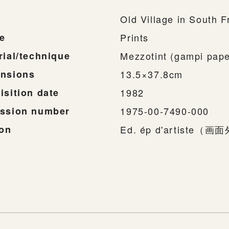
Old Village in South 
e
Prints
rial/technique
Mezzotint (gampi pape
nsions
13.5×37.8cm
isition date
1982
ssion number
1975-00-7490-000
ion
Ed. ép d'artiste（