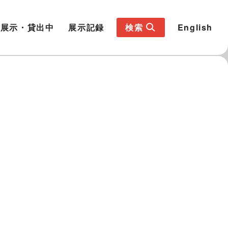
展示・貸出中
展示記録
検索
English