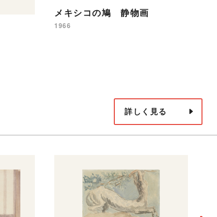
メキシコの鳩 静物画
1966
薔
19
詳しく見る