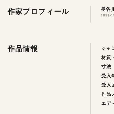
作家プロフィール
長谷川
1891-1
作品情報
ジャ
材質
寸法
受入
受入
作品
エデ