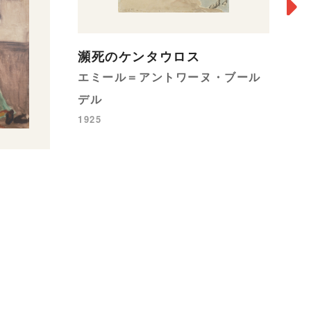
瀕死のケンタウロス
エミール＝アントワーヌ・ブール
デル
1925
乾
中
19