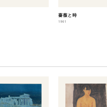
薔薇と時
1961