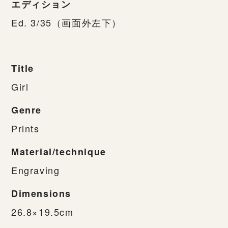
エディション
Ed. 3/35（画面外左下）
Title
Girl
Genre
Prints
Material/technique
Engraving
Dimensions
26.8×19.5cm