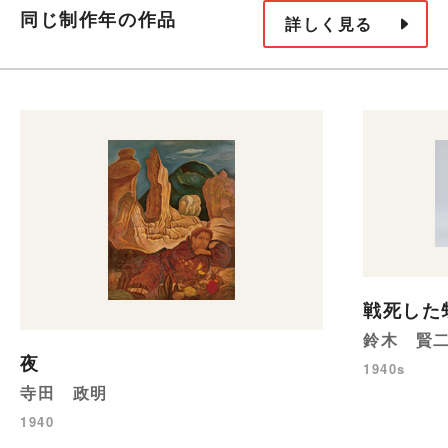
同じ制作年の作品
詳しく見る
戦死した
鈴木 賢
夜
1940s
寺田 政明
1940