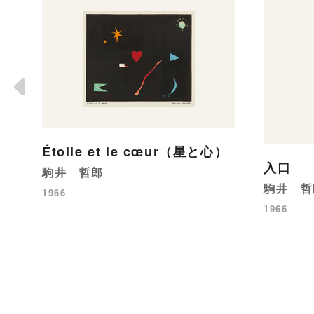
Étoile et le cœur（星と心）
入口
駒井 哲郎
駒井 哲
1966
1966