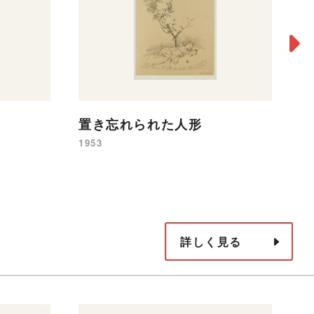
置き忘れられた人形
枯
1953
19
詳しく見る