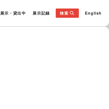
展示・貸出中
展示記録
検索
English