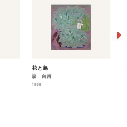
花と鳥
心
森 白甫
深
1966
19