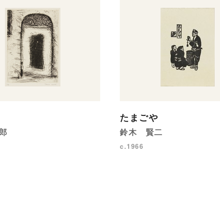
たまごや
郎
鈴木 賢二
c.1966