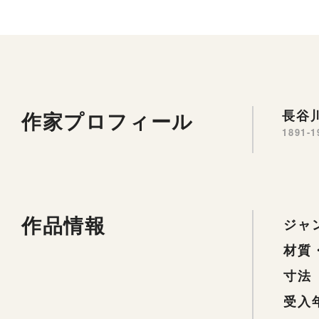
作家プロフィール
長谷川
1891-1
作品情報
ジャ
材質
寸法
受入