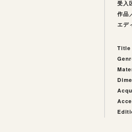
受入
作品
エデ
Title
Genr
Mate
Dime
Acqu
Acce
Edit