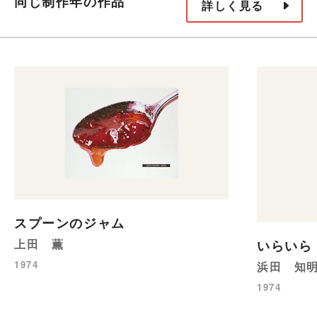
同じ制作年の作品
詳しく見る
スプーンのジャム
上田 薫
いらいら
1974
浜田 知
1974