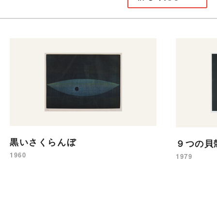
黒いさくらんぼ
９つの貝
1960
1979