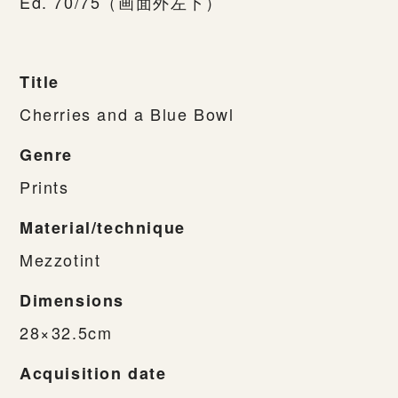
Ed. 70/75（画面外左下）
Title
Cherries and a Blue Bowl
Genre
Prints
Material/technique
Mezzotint
Dimensions
28×32.5cm
Acquisition date