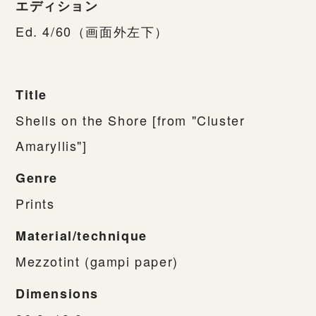
エディション
Ed. 4/60（画面外左下）
Title
Shells on the Shore [from "Cluster
Amaryllis"]
Genre
Prints
Material/technique
Mezzotint (gampi paper)
Dimensions