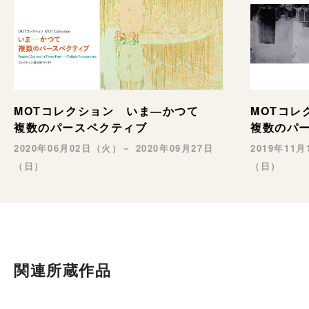
MOTコレクション いま―かつて
MOTコ
複数のパースペクティブ
複数のパ
2020年06月02日（火）－ 2020年09月27日
2019年11
（日）
（日）
関連所蔵作品