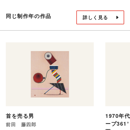
同じ制作年の作品
詳しく見る
首を売る男
1970年
ープ361
前田 藤四郎