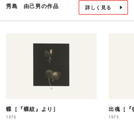
秀島 由己男の作品
詳しく見る
蝶［『蝶紋』より］
出魂［『
1976
1973