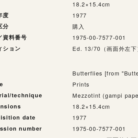
18.2×15.4cm
年度
1977
区分
購入
／資料番号
1975-00-7577-001
ィション
Ed. 13/70（画面外左
Butterflies [from "Butte
e
Prints
rial/technique
Mezzotint (gampi pape
nsions
18.2×15.4cm
isition date
1977
ssion number
1975-00-7577-001