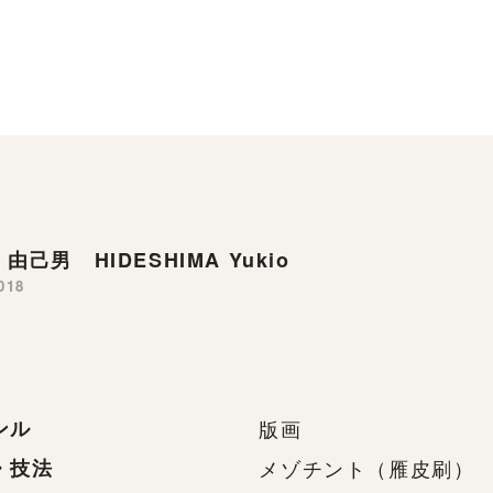
由己男 HIDESHIMA Yukio
018
ンル
版画
・技法
メゾチント（雁皮刷）