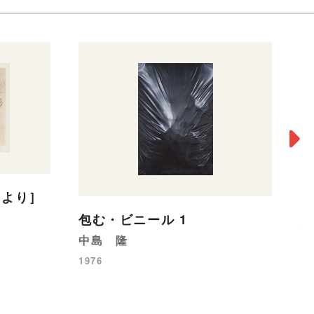
』より］
ラ
包む・ビニール 1
馬
中島 隆
19
1976