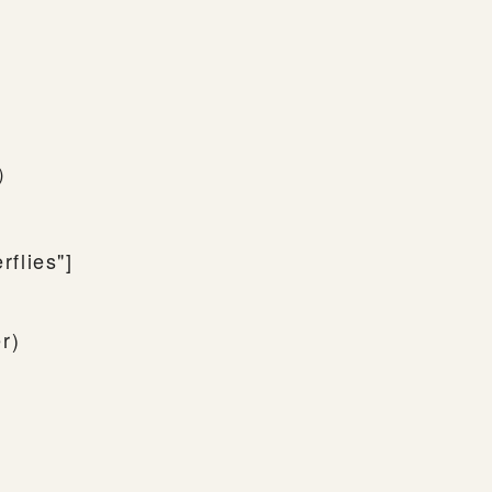
下）
rflies"]
r)