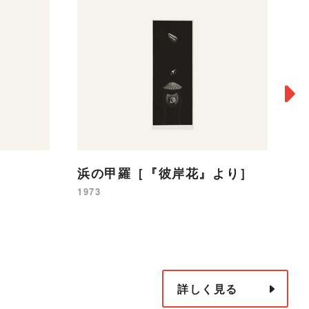
浜の甲羅［『彼岸花』より］
彼
1973
19
詳しく見る