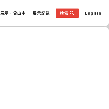
展示・貸出中
展示記録
検索
English