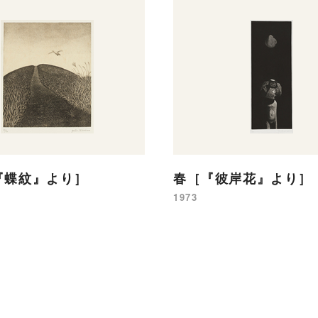
『蝶紋』より］
春［『彼岸花』より］
1973