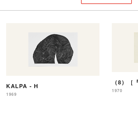
（8）［
KALPA - H
1970
1969