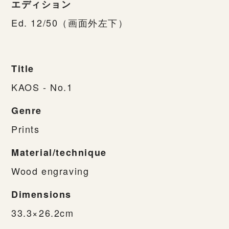
エディション
Ed. 12/50（画面外左下）
Title
KAOS - No.1
Genre
Prints
Material/technique
Wood engraving
Dimensions
33.3×26.2cm