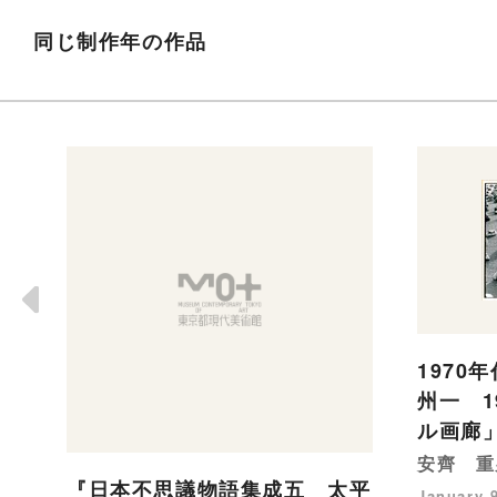
同じ制作年の作品
1970
州一 1
ル画廊
安齊 重
『日本不思議物語集成五 太平
January 9