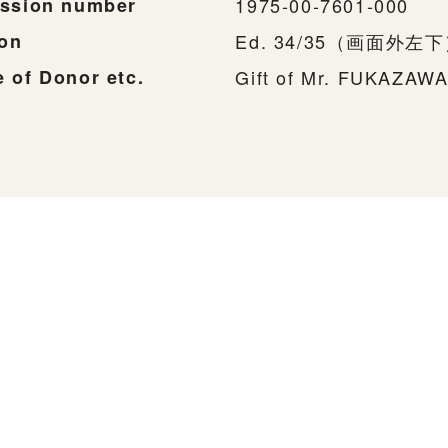
ssion number
1975-00-7601-000
ion
Ed. 34/35（画面外左
 of Donor etc.
Gift of Mr. FUKAZAWA