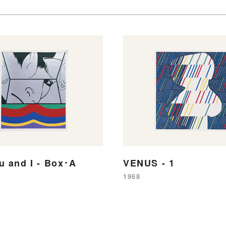
u and I - Box･A
VENUS - 1
1968