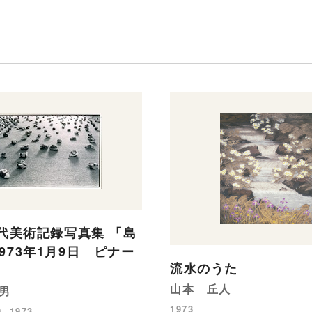
年代美術記録写真集 「島
973年1月9日 ピナー
流水のうた
」
山本 丘人
男
1973
, 1973