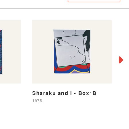
Sharaku and I - Box･B
W
1975
19