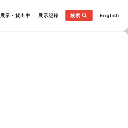
展示・貸出中
展示記録
検索
English