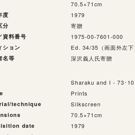
70.5×71cm
年度
1979
区分
寄贈
／資料番号
1975-00-7601-000
ィション
Ed. 34/35（画面外左
者名等
深沢義人氏寄贈
Sharaku and I - 73･10
e
Prints
rial/technique
Silkscreen
nsions
70.5×71cm
isition date
1979