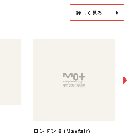
詳しく見る
稲
デ
ロンドン 8 (Mayfair)
19