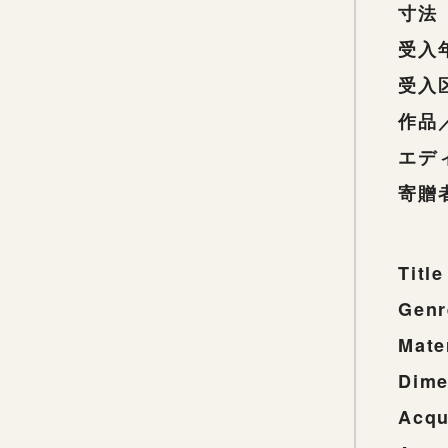
寸法
受入
受入
作品
エデ
寄贈
Title
Genr
Mate
Dime
Acqu