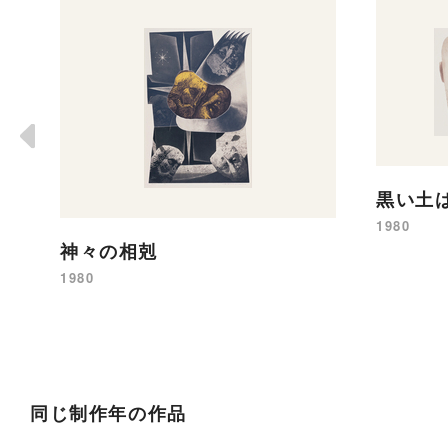
黒い土
1980
神々の相剋
1980
同じ制作年の作品