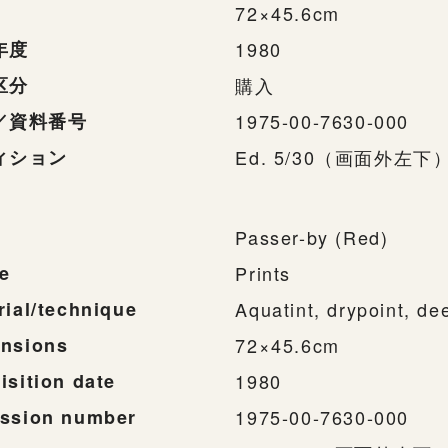
72×45.6cm
年度
1980
区分
購入
／資料番号
1975-00-7630-000
ィション
Ed. 5/30（画面外左下
Passer-by (Red)
e
Prints
rial/technique
Aquatint, drypoint, de
nsions
72×45.6cm
isition date
1980
ssion number
1975-00-7630-000