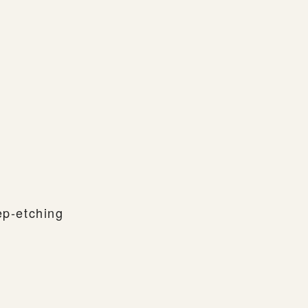
）
ep-etching