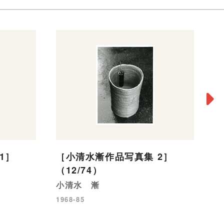
1］
［小清水漸作品写真集 2］
［
（12/74）
（
小清水 漸
小
1968-85
19