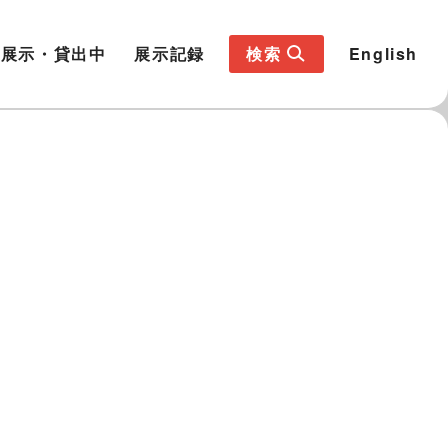
展示・貸出中
展示記録
検索
English