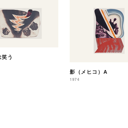
は笑う
影（メヒコ）A
1974