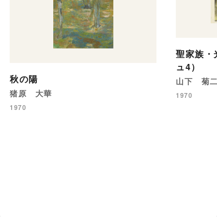
聖家族・
ュ4）
秋の陽
山下 菊
猪原 大華
1970
1970