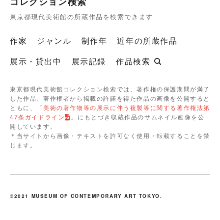
コレクション検索
東京都現代美術館の所蔵作品を検索できます
作家
ジャンル
制作年
近年の所蔵作品
展示・貸出中
展示記録
作品検索
東京都現代美術館コレクション検索では、著作権の保護期間が満了
した作品、著作権者から掲載の許諾を得た作品の画像を公開すると
ともに、「
美術の著作物等の展示に伴う複製等に関する著作権法第
47条ガイドライン
」にもとづき収蔵作品のサムネイル画像を公
開しています。
＊当サイトから画像・テキストを許可なく使用・転載することを禁
じます。
©2021 MUSEUM OF CONTEMPORARY ART TOKYO.