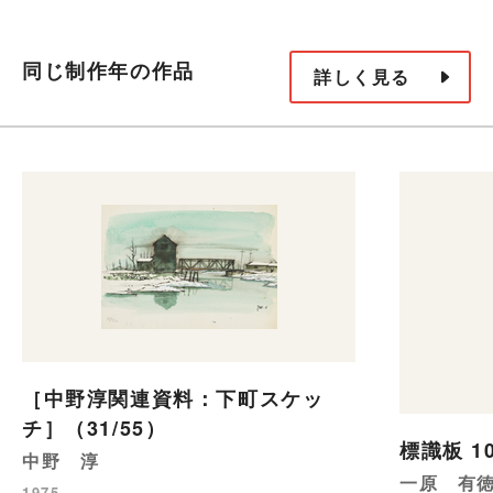
同じ制作年の作品
詳しく見る
［中野淳関連資料：下町スケッ
チ］（31/55）
標識板 1
中野 淳
一原 有
1975