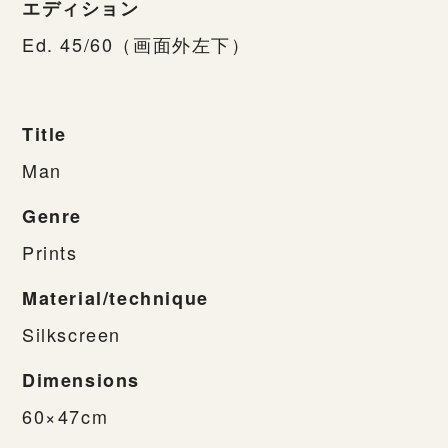
エディション
Ed. 45/60（画面外左下）
Title
Man
Genre
Prints
Material/technique
Silkscreen
Dimensions
60×47cm