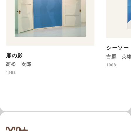
シーソー 
扉の影
吉原 英
高松 次郎
1968
1968