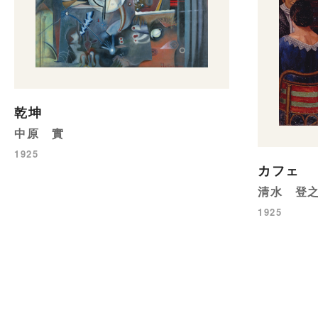
乾坤
中原 實
1925
カフェ
清水 登
1925