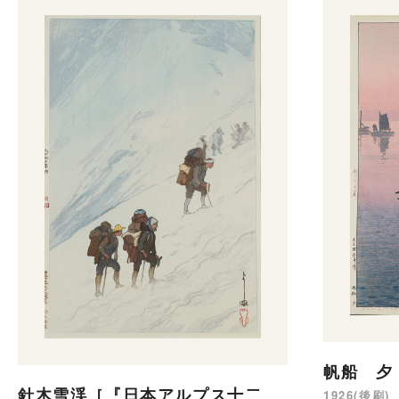
帆船 夕
針木雪渓［『日本アルプス十二
1926(後刷)