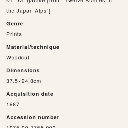
Mt. Yarigatake [from "Twelve Scenes in
the Japan Alps"]
Genre
Prints
Material/technique
Woodcut
Dimensions
37.5×24.8cm
Acquisition date
1987
Accession number
1975-00-7755-000