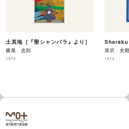
土其地［『聖シャンバラ』より］
Sharaku 
横尾 忠則
深沢 史
1974
1974