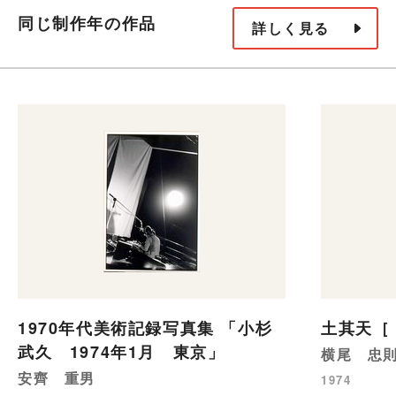
同じ制作年の作品
詳しく見る
1970年代美術記録写真集 「小杉
土其天［
武久 1974年1月 東京」
横尾 忠
安齊 重男
1974