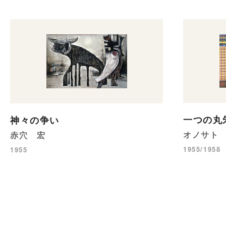
一つの丸
神々の争い
オノサト
赤穴 宏
1955/1958
1955