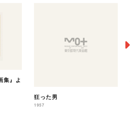
画集』よ
地
19
狂った男
1957