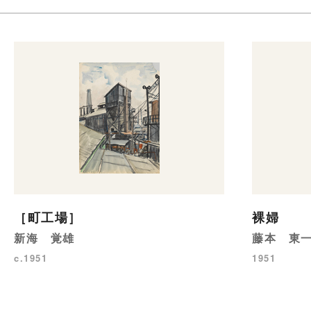
［町工場］
裸婦
新海 覚雄
藤本 東
c.1951
1951