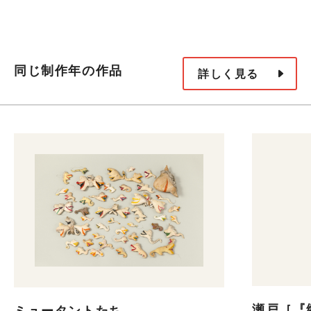
同じ制作年の作品
詳しく見る
瀬戸［『
ミュータントたち