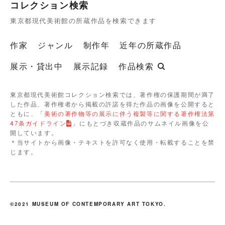
コレクション検索
東京都現代美術館の所蔵作品を検索できます
作家
ジャンル
制作年
近年の所蔵作品
展示・貸出中
展示記録
作品検索
東京都現代美術館コレクション検索では、著作権の保護期間が満了
した作品、著作権者から掲載の許諾を得た作品の画像を公開すると
ともに、「
美術の著作物等の展示に伴う複製等に関する著作権法第
47条ガイドライン
」にもとづき収蔵作品のサムネイル画像を公
開しています。
＊当サイトから画像・テキストを許可なく使用・転載することを禁
じます。
©2021 MUSEUM OF CONTEMPORARY ART TOKYO.