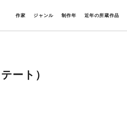
作家
ジャンル
制作年
近年の所蔵作品
ステート）