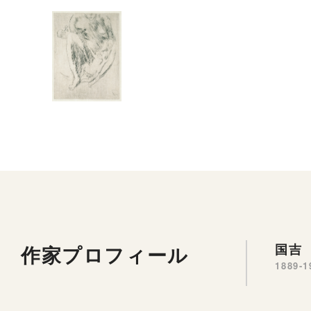
作家プロフィール
国吉 
1889-1