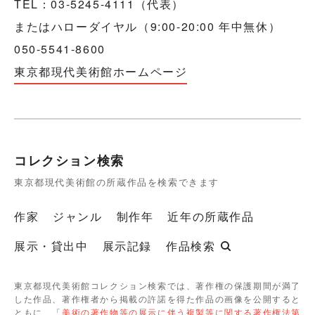
TEL：03-5245-4111（代表）
またはハローダイヤル（9:00-20:00 年中無休）
050-5541-8600
東京都現代美術館ホームページ
コレクション検索
東京都現代美術館の所蔵作品を検索できます
作家
ジャンル
制作年
近年の所蔵作品
展示・貸出中
展示記録
作品検索
東京都現代美術館コレクション検索では、著作権の保護期間が満了
した作品、著作権者から掲載の許諾を得た作品の画像を公開すると
ともに、「
美術の著作物等の展示に伴う複製等に関する著作権法第