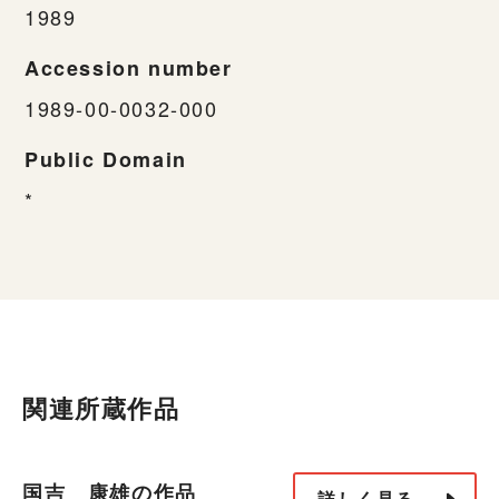
1989
Accession number
1989-00-0032-000
Public Domain
*
関連所蔵作品
国吉 康雄の作品
詳しく見る