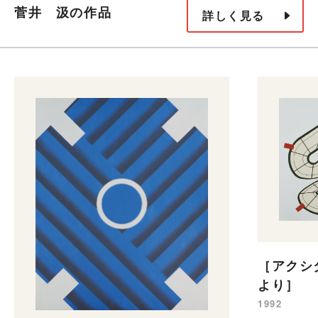
菅井 汲の作品
詳しく見る
［アクシ
より］
1992