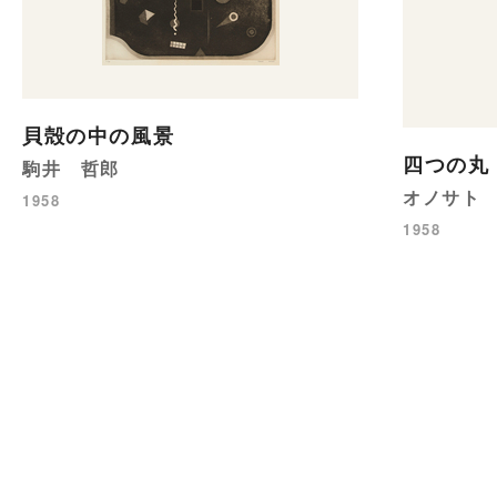
貝殻の中の風景
四つの丸
駒井 哲郎
オノサト
1958
1958