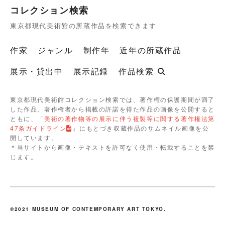
コレクション検索
東京都現代美術館の所蔵作品を検索できます
作家
ジャンル
制作年
近年の所蔵作品
展示・貸出中
展示記録
作品検索
東京都現代美術館コレクション検索では、著作権の保護期間が満了
した作品、著作権者から掲載の許諾を得た作品の画像を公開すると
ともに、「
美術の著作物等の展示に伴う複製等に関する著作権法第
47条ガイドライン
」にもとづき収蔵作品のサムネイル画像を公
開しています。
＊当サイトから画像・テキストを許可なく使用・転載することを禁
じます。
©2021 MUSEUM OF CONTEMPORARY ART TOKYO.