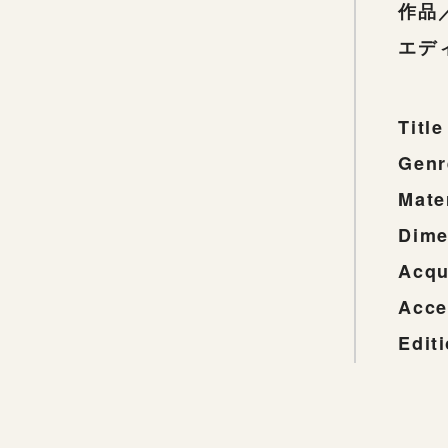
作品
エデ
Title
Genr
Mate
Dime
Acqu
Acce
Edit