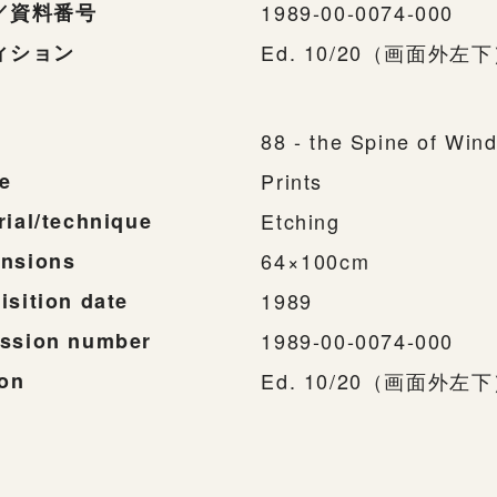
／資料番号
1989-00-0074-000
ィション
Ed. 10/20（画面外左
88 - the Spine of Win
e
Prints
rial/technique
Etching
nsions
64×100cm
isition date
1989
ssion number
1989-00-0074-000
ion
Ed. 10/20（画面外左