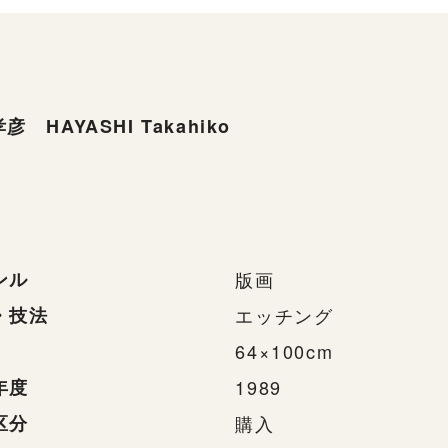
彦 HAYASHI Takahiko
ンル
版画
・技法
エッチング
64×100cm
年度
1989
区分
購入