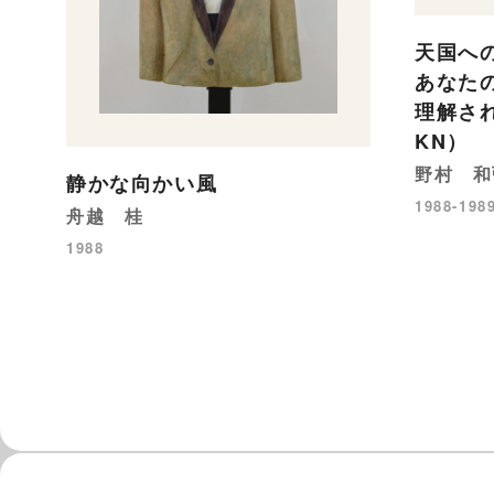
天国へ
あなた
理解さ
KN）
野村 和
静かな向かい風
1988-198
舟越 桂
1988