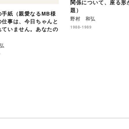
関係について、座る形
題）
の手紙（親愛なるMB様
野村 和弘
の仕事は、今日ちゃんと
1988-1989
れていません。あなたの
弘
9