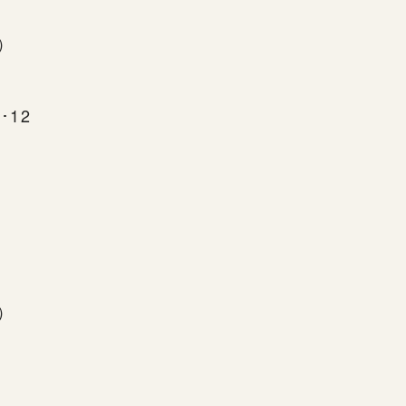
下）
d･12
下）