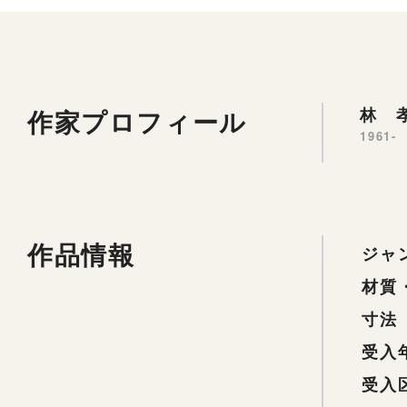
作家プロフィール
林 孝
1961-
作品情報
ジャ
材質
寸法
受入
受入