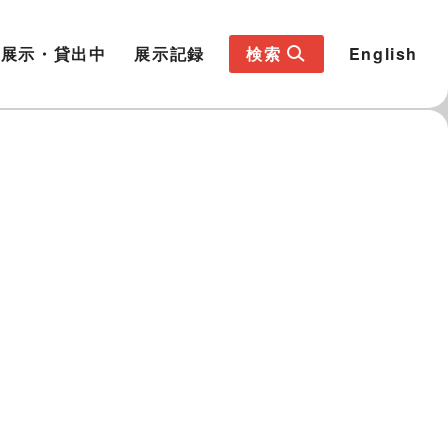
展示・貸出中
展示記録
検索
English