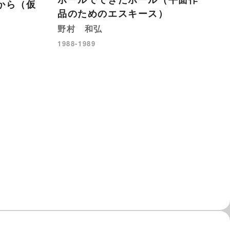
から（仮
品のためのエスキース）
植
野村 和弘
タ
1988-1989
ス
野
19