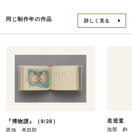
同じ制作年の作品
詳しく見る
老巡査
『博物譜』（9/28）
池部 鈞
恩地 孝四郎