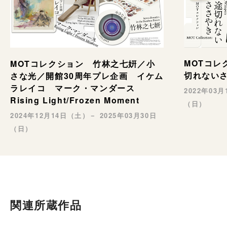
MOTコレ
MOTコレクション 竹林之七姸／小
切れない
さな光／開館30周年プレ企画 イケム
ラレイコ マーク・マンダース
2022年03
Rising Light/Frozen Moment
（日）
2024年12月14日（土）－ 2025年03月30日
（日）
関連所蔵作品