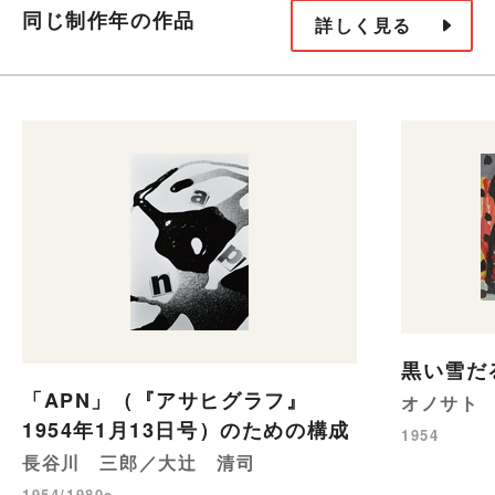
同じ制作年の作品
詳しく見る
黒い雪だ
「APN」（『アサヒグラフ』
オノサト
1954年1月13日号）のための構成
1954
長谷川 三郎／大辻 清司
1954/1980s