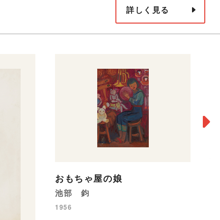
詳しく見る
六
オ
おもちゃ屋の娘
19
池部 鈞
1956