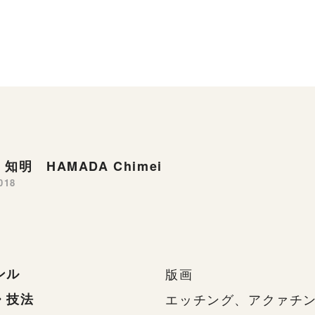
知明 HAMADA Chimei
018
ンル
版画
・技法
エッチング、アクァチ