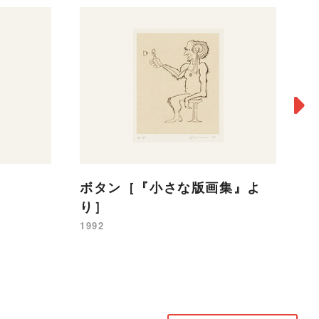
ボタン［『小さな版画集』よ
浮
り］
19
1992