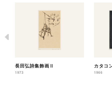
長田弘詩集飾画Ⅱ
カタコ
1973
1966