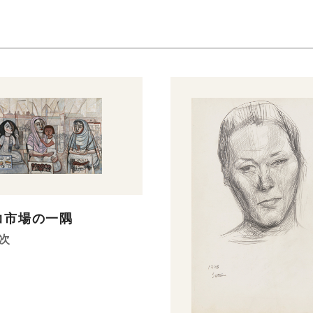
コ市場の一隅
次