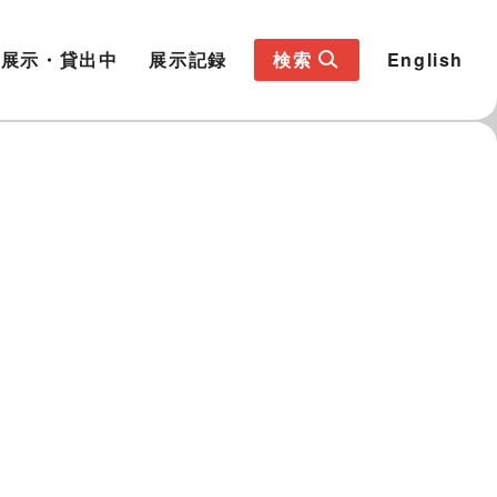
展示・貸出中
展示記録
検索
English