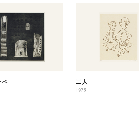
ンベ
二人
1975