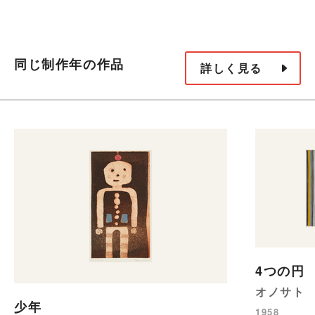
同じ制作年の作品
詳しく見る
4つの円
オノサト
少年
1958