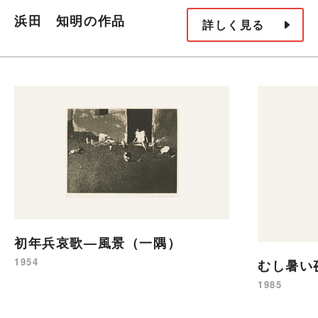
浜田 知明の作品
詳しく見る
初年兵哀歌—風景（一隅）
1954
むし暑い
1985