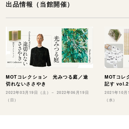
コレクションによるテーマ展
出品情報（当館開催）
1996
示 12のインスタレーション
常設展 日本の美術、世界の美
2002
術一この50年の歩み
MOTコレクション あなたのい
2006
るところ／コラージュの世界
MOTコレクション 1940ー80
MOTコレクション 光みつる庭／途
MOTコレク
2007
年代の美術 闇の中で in the
切れないささやき
記す vol.2
darkness
2022年03月19日（土）－ 2022年06月19日
2021年10
MOTコレクション Plastic
（日）
（水）
2010
Memories｜いまを照らす方法
MOTコレクション 第1部：戦