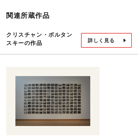
後美術クローズアップ 第2
部：フランシス・アリスと4つ
関連所蔵作品
2015-16
の部屋 アトリウム・プロジェ
クト 大友良英＋青山泰知＋伊
クリスチャン・ボルタン
詳しく見る
藤隆之 《without records –
スキーの作品
mot ver. 2015》
クリスチャン・ボルタンスキー
2019
– Lifetime
MOTコレクション
2021-22
Journals 日々、記す vol.2
MOTコレクション 光みつる庭
2022
／途切れないささやき