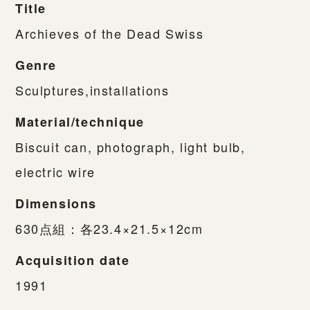
Title
Archieves of the Dead Swiss
Genre
Sculptures,installations
Material/technique
Biscuit can, photograph, light bulb,
electric wire
Dimensions
630点組：各23.4×21.5×12cm
Acquisition date
1991