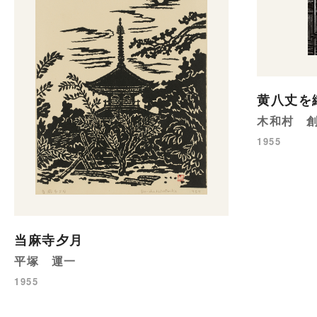
黄八丈を
木和村 
1955
当麻寺夕月
平塚 運一
1955