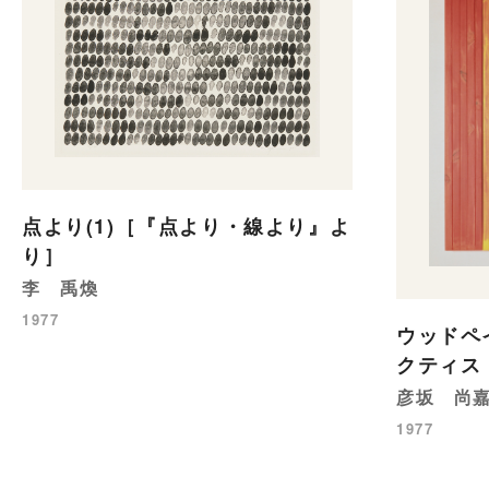
点より(1)［『点より・線より』よ
り］
李 禹煥
1977
ウッドペ
クティス
彦坂 尚
1977