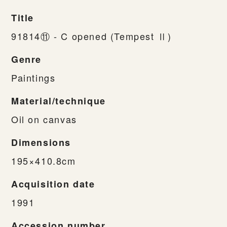
Title
91814⑪ - C opened (Tempest Ⅱ)
Genre
Paintings
Material/technique
Oil on canvas
Dimensions
195×410.8cm
Acquisition date
1991
Accession number