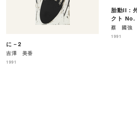
胎動II
クト No.
蔡 國強
1991
に－2
吉澤 美香
1991