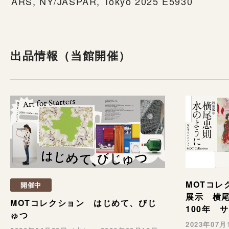
ARS, NY/JASPAR, Tokyo 2025 E5930
出品情報（当館開催）
MOTコレ
開催中
展示 横
MOTコレクション はじめて、びじ
100年 
ゅつ
2023年07