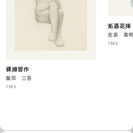
炻器花挿
安原 喜
1963
裸婦習作
飯田 三吾
1963