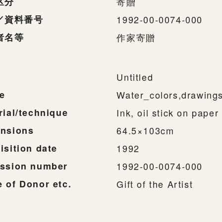
区分
寄贈
／資料番号
1992-00-0074-000
者名等
作家寄贈
Untitled
e
Water_colors,drawing
rial/technique
Ink, oil stick on paper
nsions
64.5×103cm
isition date
1992
ssion number
1992-00-0074-000
 of Donor etc.
Gift of the Artist