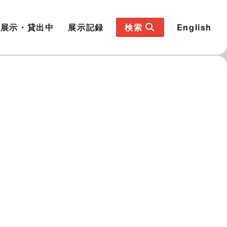
展示・貸出中
展示記録
検索
English