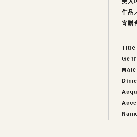
受入
作品
寄贈
Title
Genr
Mate
Dime
Acqu
Acce
Name