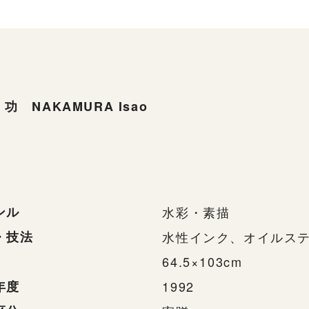
功 NAKAMURA Isao
ンル
水彩・素描
・技法
水性インク、オイルス
64.5×103cm
年度
1992