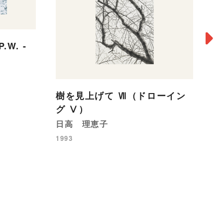
.W. -
樹を見上げて Ⅶ（ドローイン
グ Ⅴ）
S
日高 理恵子
ロ
1993
19