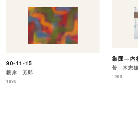
集囲—内
90-11-15
菅 木志
根岸 芳郎
1990
1990