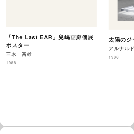
「The Last EAR」兒嶋画廊個展
太陽のジ
ポスター
アルナル
三木 富雄
1988
1988